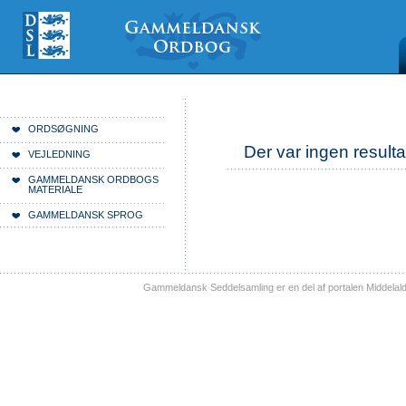
Videre
Mine
Sections
til
værktøjer
indhold
|
Videre
til
menunavigation
Du er her:
Forside
ORDSØGNING
Der var ingen resulta
VEJLEDNING
GAMMELDANSK ORDBOGS
MATERIALE
GAMMELDANSK SPROG
Gammeldansk Seddelsamling er en del af portalen Middelal