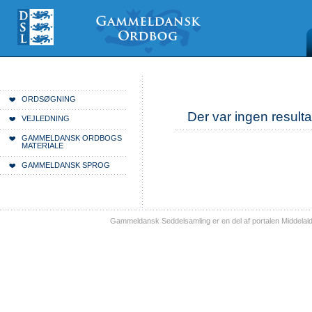
Videre
Mine
Sections
til
værktøjer
indhold
|
Videre
til
menunavigation
Du er her:
Forside
ORDSØGNING
Der var ingen resulta
VEJLEDNING
GAMMELDANSK ORDBOGS
MATERIALE
GAMMELDANSK SPROG
Gammeldansk Seddelsamling er en del af portalen Middelal