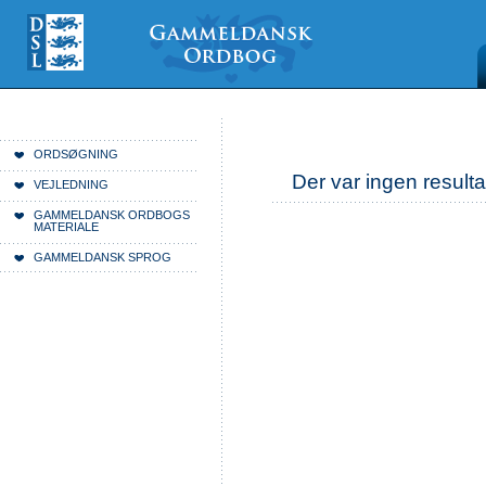
Videre
Mine
Sections
til
værktøjer
indhold
|
Videre
til
menunavigation
Du er her:
Forside
ORDSØGNING
Der var ingen resulta
VEJLEDNING
GAMMELDANSK ORDBOGS
MATERIALE
GAMMELDANSK SPROG