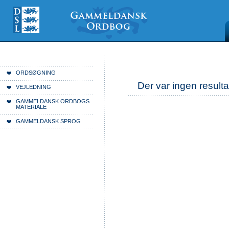
Videre
Mine
Sections
til
værktøjer
indhold
|
Videre
til
menunavigation
Du er her:
Forside
ORDSØGNING
Der var ingen resulta
VEJLEDNING
GAMMELDANSK ORDBOGS
MATERIALE
GAMMELDANSK SPROG