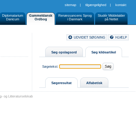
sitemap
|
tilgængelighed
|
kontakt
Diplomatarium
Gammeldansk
Renæssancens Sprog
Studér Middelalder
Danicum
Ordbog
i Danmark
på Nettet
Document
UDVIDET SØGNING
HJÆLP
Buttons
Søg opslagsord
Søg kildeartikel
Søgetekst:
Søgeresultat
Alfabetisk
- og Litteraturselskab
sitemap
tilgængelighed
kontakt