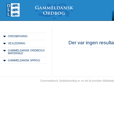
Videre
Mine
Sections
til
værktøjer
indhold
|
Videre
til
menunavigation
Du er her:
Forside
ORDSØGNING
Der var ingen resulta
VEJLEDNING
GAMMELDANSK ORDBOGS
MATERIALE
GAMMELDANSK SPROG
Gammeldansk Seddelsamling er en del af portalen Middelal