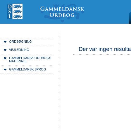
Videre
Mine
Sections
til
værktøjer
indhold
|
Videre
til
menunavigation
Du er her:
Forside
ORDSØGNING
Der var ingen resulta
VEJLEDNING
GAMMELDANSK ORDBOGS
MATERIALE
GAMMELDANSK SPROG