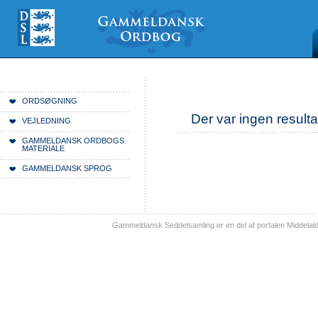
Videre
Mine
Sections
til
værktøjer
indhold
|
Videre
til
menunavigation
Du er her:
Forside
ORDSØGNING
Der var ingen resulta
VEJLEDNING
GAMMELDANSK ORDBOGS
MATERIALE
GAMMELDANSK SPROG
Gammeldansk Seddelsamling er en del af portalen Middelal