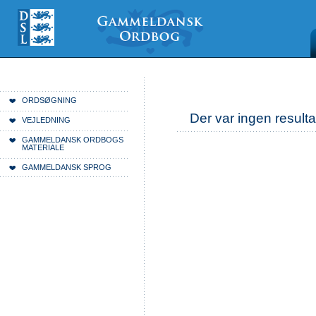
Videre
Mine
Sections
til
værktøjer
indhold
|
Videre
til
menunavigation
Du er her:
Forside
ORDSØGNING
Der var ingen resulta
VEJLEDNING
GAMMELDANSK ORDBOGS
MATERIALE
GAMMELDANSK SPROG