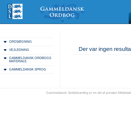
Videre
Mine
Sections
til
værktøjer
indhold
|
Videre
til
menunavigation
Du er her:
Forside
ORDSØGNING
Der var ingen resulta
VEJLEDNING
GAMMELDANSK ORDBOGS
MATERIALE
GAMMELDANSK SPROG
Gammeldansk Seddelsamling er en del af portalen Middelal