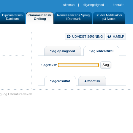
sitemap
|
tilgængelighed
|
kontakt
Diplomatarium
Gammeldansk
Renæssancens Sprog
Studér Middelalder
Danicum
Ordbog
i Danmark
på Nettet
Document
UDVIDET SØGNING
HJÆLP
Buttons
Søg opslagsord
Søg kildeartikel
Søgetekst:
Søgeresultat
Alfabetisk
- og Litteraturselskab
sitemap
tilgængelighed
kontakt