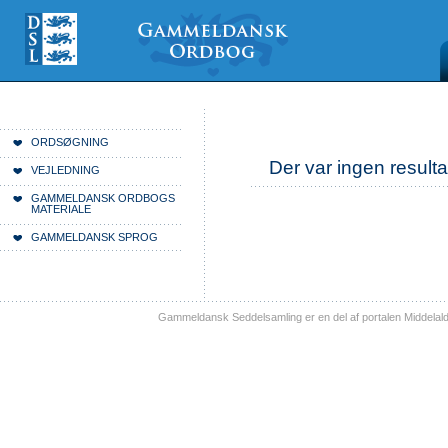
Videre
Mine
Sections
til
værktøjer
indhold
|
Videre
til
menunavigation
Du er her:
Forside
ORDSØGNING
Der var ingen resulta
VEJLEDNING
GAMMELDANSK ORDBOGS
MATERIALE
GAMMELDANSK SPROG
Gammeldansk Seddelsamling er en del af portalen Middelal