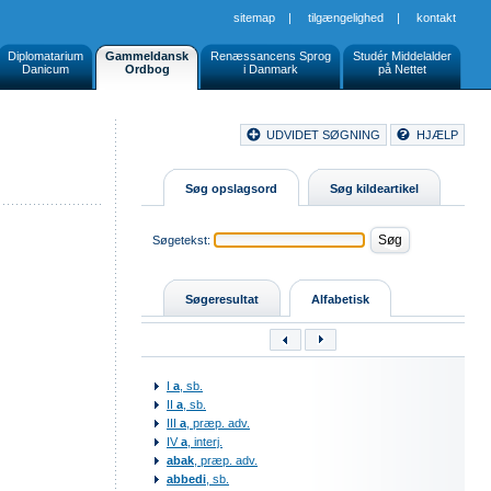
sitemap
|
tilgængelighed
|
kontakt
Diplomatarium
Gammeldansk
Renæssancens Sprog
Studér Middelalder
Danicum
Ordbog
i Danmark
på Nettet
Document
UDVIDET SØGNING
HJÆLP
Buttons
Søg opslagsord
Søg kildeartikel
Søgetekst:
Søgeresultat
Alfabetisk
I
a
, sb.
II
a
, sb.
III
a
, præp. adv.
IV
a
, interj.
abak
, præp. adv.
abbedi
, sb.