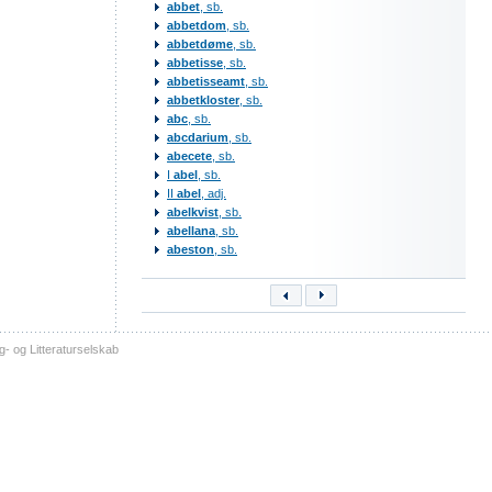
abbet
, sb.
abbetdom
, sb.
abbetdøme
, sb.
abbetisse
, sb.
abbetisseamt
, sb.
abbetkloster
, sb.
abc
, sb.
abcdarium
, sb.
abecete
, sb.
I
abel
, sb.
II
abel
, adj.
abelkvist
, sb.
abellana
, sb.
abeston
, sb.
- og Litteraturselskab
sitemap
tilgængelighed
kontakt