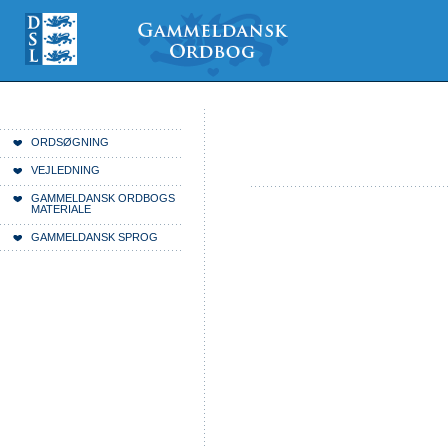
Videre
Mine
Sections
til
værktøjer
indhold
|
Videre
til
menunavigation
Du er her:
Forside
ORDSØGNING
VEJLEDNING
GAMMELDANSK ORDBOGS
MATERIALE
GAMMELDANSK SPROG