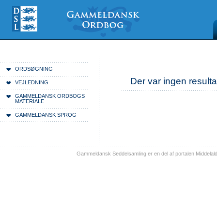
Videre
Mine
Sections
til
værktøjer
indhold
|
Videre
til
menunavigation
Du er her:
Forside
ORDSØGNING
Der var ingen resulta
VEJLEDNING
GAMMELDANSK ORDBOGS
MATERIALE
GAMMELDANSK SPROG
Gammeldansk Seddelsamling er en del af portalen Middelal