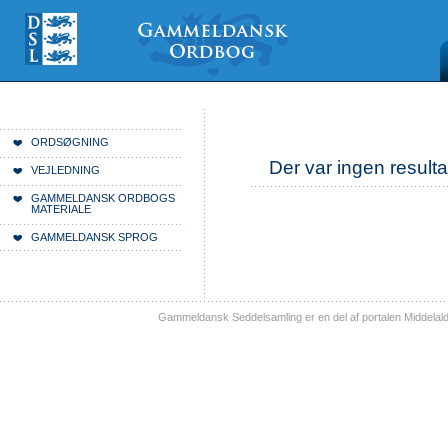
Videre
Mine
Sections
til
værktøjer
indhold
|
Videre
til
menunavigation
Du er her:
Forside
ORDSØGNING
Der var ingen resulta
VEJLEDNING
GAMMELDANSK ORDBOGS
MATERIALE
GAMMELDANSK SPROG
Gammeldansk Seddelsamling er en del af portalen Middelal