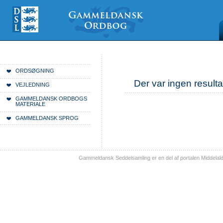
Videre
Mine
Sections
til
værktøjer
indhold
|
Videre
til
menunavigation
Du er her:
Forside
ORDSØGNING
Der var ingen resulta
VEJLEDNING
GAMMELDANSK ORDBOGS
MATERIALE
GAMMELDANSK SPROG
Gammeldansk Seddelsamling er en del af portalen Middelal