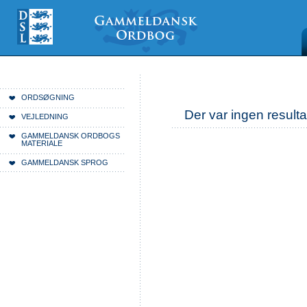
Videre
Mine
Sections
til
værktøjer
indhold
|
Videre
til
menunavigation
Du er her:
Forside
ORDSØGNING
Der var ingen resulta
VEJLEDNING
GAMMELDANSK ORDBOGS
MATERIALE
GAMMELDANSK SPROG