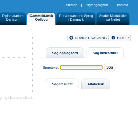
sitemap
|
tilgængelighed
|
kontakt
Diplomatarium
Gammeldansk
Renæssancens Sprog
Studér Middelalder
Danicum
Ordbog
i Danmark
på Nettet
Document
UDVIDET SØGNING
HJÆLP
Buttons
Søg opslagsord
Søg kildeartikel
Søgetekst:
Søgeresultat
Alfabetisk
- og Litteraturselskab
sitemap
tilgængelighed
kontakt