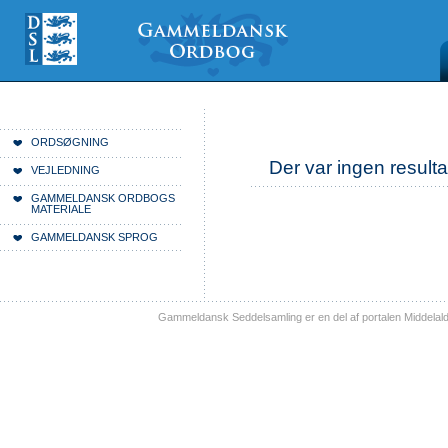
Videre
Mine
Sections
til
værktøjer
indhold
|
Videre
til
menunavigation
Du er her:
Forside
ORDSØGNING
Der var ingen resulta
VEJLEDNING
GAMMELDANSK ORDBOGS
MATERIALE
GAMMELDANSK SPROG
Gammeldansk Seddelsamling er en del af portalen Middelal