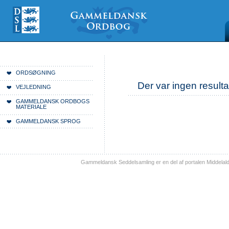
Videre
Mine
Sections
til
værktøjer
indhold
|
Videre
til
menunavigation
Du er her:
Forside
ORDSØGNING
Der var ingen resulta
VEJLEDNING
GAMMELDANSK ORDBOGS
MATERIALE
GAMMELDANSK SPROG
Gammeldansk Seddelsamling er en del af portalen Middelal