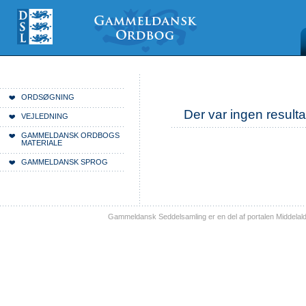
Videre
Mine
Sections
til
værktøjer
indhold
|
Videre
til
menunavigation
Du er her:
Forside
ORDSØGNING
Der var ingen resulta
VEJLEDNING
GAMMELDANSK ORDBOGS
MATERIALE
GAMMELDANSK SPROG
Gammeldansk Seddelsamling er en del af portalen Middelal