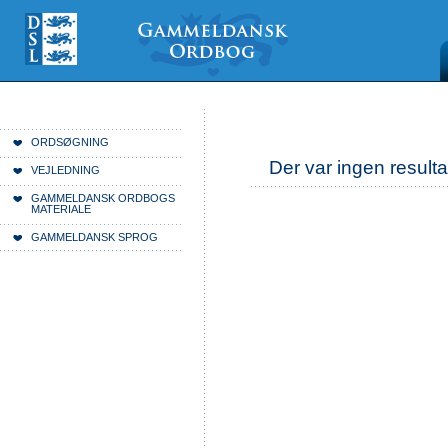
Videre
Mine
Sections
til
værktøjer
indhold
|
Videre
til
menunavigation
Du er her:
Forside
ORDSØGNING
Der var ingen resulta
VEJLEDNING
GAMMELDANSK ORDBOGS
MATERIALE
GAMMELDANSK SPROG