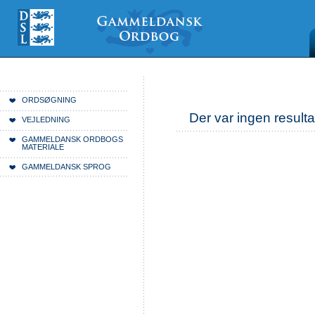
Videre
Mine
Sections
til
værktøjer
indhold
|
Videre
til
menunavigation
Du er her:
Forside
ORDSØGNING
Der var ingen resulta
VEJLEDNING
GAMMELDANSK ORDBOGS
MATERIALE
GAMMELDANSK SPROG