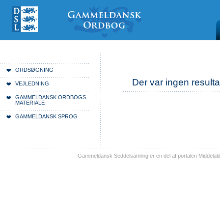
Videre
Mine
Sections
til
værktøjer
indhold
|
Videre
til
menunavigation
Du er her:
Forside
ORDSØGNING
Der var ingen resulta
VEJLEDNING
GAMMELDANSK ORDBOGS
MATERIALE
GAMMELDANSK SPROG
Gammeldansk Seddelsamling er en del af portalen Middelal