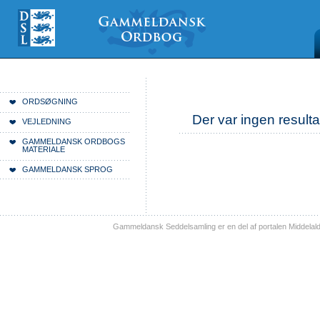
Videre
Mine
Sections
til
værktøjer
indhold
|
Videre
til
menunavigation
Du er her:
Forside
ORDSØGNING
Der var ingen resulta
VEJLEDNING
GAMMELDANSK ORDBOGS
MATERIALE
GAMMELDANSK SPROG
Gammeldansk Seddelsamling er en del af portalen Middelal