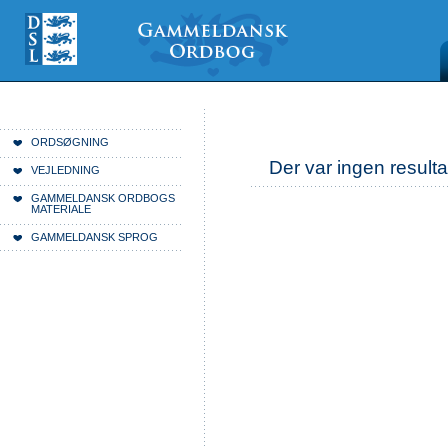
Videre
Mine
Sections
til
værktøjer
indhold
|
Videre
til
menunavigation
Du er her:
Forside
ORDSØGNING
Der var ingen resulta
VEJLEDNING
GAMMELDANSK ORDBOGS
MATERIALE
GAMMELDANSK SPROG