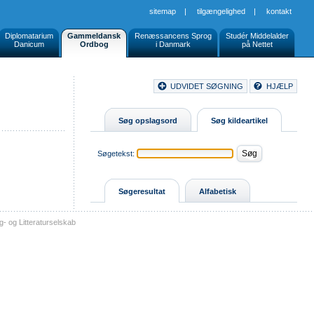
sitemap
|
tilgængelighed
|
kontakt
Diplomatarium
Gammeldansk
Renæssancens Sprog
Studér Middelalder
Danicum
Ordbog
i Danmark
på Nettet
Document
UDVIDET SØGNING
HJÆLP
Buttons
Søg opslagsord
Søg kildeartikel
Søgetekst:
Søgeresultat
Alfabetisk
- og Litteraturselskab
sitemap
tilgængelighed
kontakt