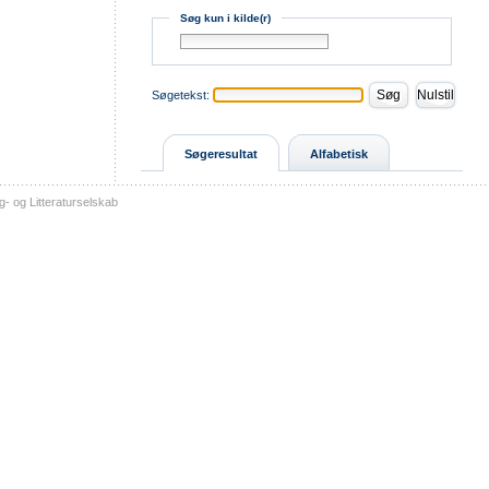
Søg kun i kilde(r)
Søgetekst:
Søgeresultat
Alfabetisk
- og Litteraturselskab
sitemap
tilgængelighed
kontakt