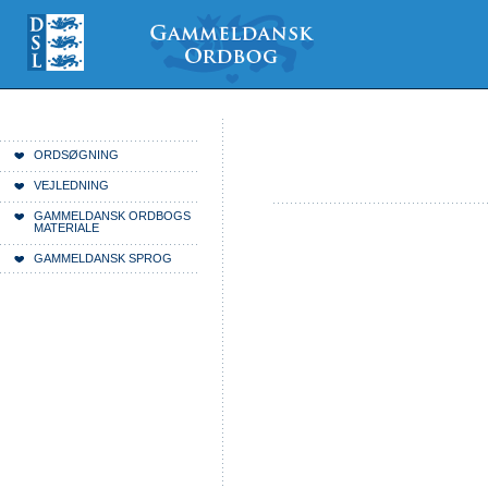
Videre
Mine
Sections
til
værktøjer
indhold
|
Videre
til
menunavigation
Du er her:
Forside
ORDSØGNING
VEJLEDNING
GAMMELDANSK ORDBOGS
MATERIALE
GAMMELDANSK SPROG