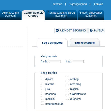
sitemap
|
tilgængelighed
|
kontakt
Diplomatarium
Gammeldansk
Renæssancens Sprog
Studér Middelalder
Danicum
Ordbog
i Danmark
på Nettet
Document
UDVIDET SØGNING
HJÆLP
Buttons
Søg opslagsord
Søg kildeartikel
Vælg periode
fra år:
til år:
Vælg område
diplom
ordbog
historie
ordsprog
jura
religion
kogebog
skønlitteratur
medicin
økonomi
naturkundskab