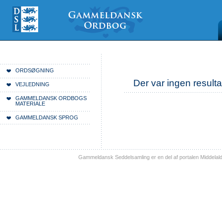
Videre
Mine
Sections
til
værktøjer
indhold
|
Videre
til
menunavigation
Du er her:
Forside
ORDSØGNING
Der var ingen resulta
VEJLEDNING
GAMMELDANSK ORDBOGS
MATERIALE
GAMMELDANSK SPROG
Gammeldansk Seddelsamling er en del af portalen Middelal