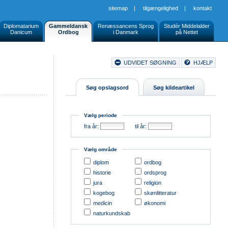
sitemap
|
tilgængelighed
|
kontakt
Diplomatarium
Gammeldansk
Renæssancens Sprog
Studér Middelalder
Danicum
Ordbog
i Danmark
på Nettet
Document
UDVIDET SØGNING
HJÆLP
Buttons
Søg opslagsord
Søg kildeartikel
Vælg periode
fra år:
til år:
Vælg område
diplom
ordbog
historie
ordsprog
jura
religion
kogebog
skønlitteratur
medicin
økonomi
naturkundskab