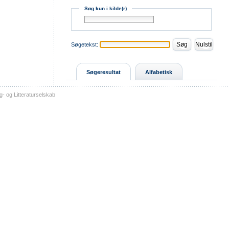
Søg kun i kilde(r)
Søgetekst:
Søgeresultat
Alfabetisk
- og Litteraturselskab
sitemap
tilgængelighed
kontakt