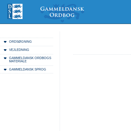
Videre
Mine
Sections
til
værktøjer
indhold
|
Videre
til
menunavigation
Du er her:
Forside
ORDSØGNING
VEJLEDNING
GAMMELDANSK ORDBOGS
MATERIALE
GAMMELDANSK SPROG