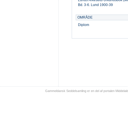
Lunds Ärkestifts Urkundsbok (M
Bd. 3-6. Lund 1900-39
OMRÅDE
Diplom
Gammeldansk Seddelsamling er en del af portalen Middelal