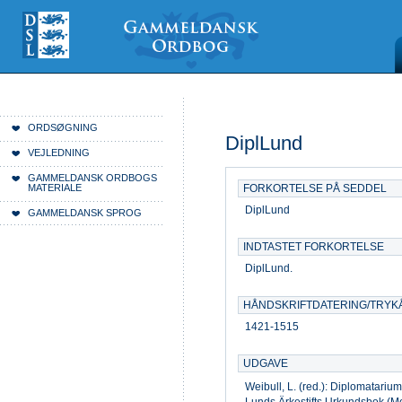
Videre
Mine
Sections
til
værktøjer
indhold
|
Videre
til
menunavigation
Du er her:
Forside
ORDSØGNING
DiplLund
VEJLEDNING
GAMMELDANSK ORDBOGS
MATERIALE
FORKORTELSE PÅ SEDDEL
DiplLund
GAMMELDANSK SPROG
INDTASTET FORKORTELSE
DiplLund.
HÅNDSKRIFTDATERING/TRYK
1421-1515
UDGAVE
Weibull, L. (red.): Diplomatariu