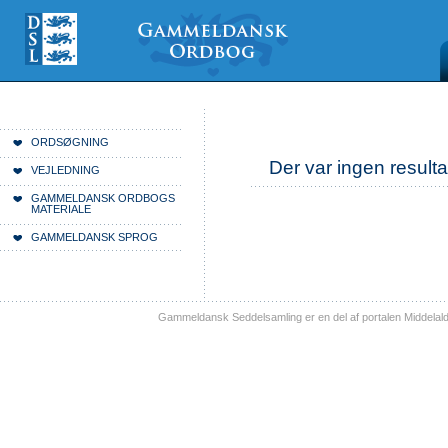
Videre
Mine
Sections
til
værktøjer
indhold
|
Videre
til
menunavigation
Du er her:
Forside
ORDSØGNING
Der var ingen resulta
VEJLEDNING
GAMMELDANSK ORDBOGS
MATERIALE
GAMMELDANSK SPROG
Gammeldansk Seddelsamling er en del af portalen Middelal