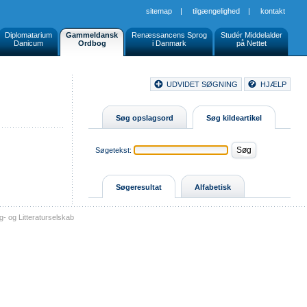
sitemap
|
tilgængelighed
|
kontakt
Diplomatarium
Gammeldansk
Renæssancens Sprog
Studér Middelalder
Danicum
Ordbog
i Danmark
på Nettet
Document
UDVIDET SØGNING
HJÆLP
Buttons
Søg opslagsord
Søg kildeartikel
Søgetekst:
Søgeresultat
Alfabetisk
- og Litteraturselskab
sitemap
tilgængelighed
kontakt