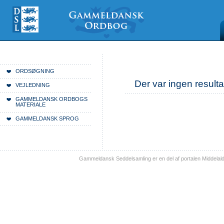
Videre
Mine
Sections
til
værktøjer
indhold
|
Videre
til
menunavigation
Du er her:
Forside
ORDSØGNING
Der var ingen resulta
VEJLEDNING
GAMMELDANSK ORDBOGS
MATERIALE
GAMMELDANSK SPROG
Gammeldansk Seddelsamling er en del af portalen Middelal