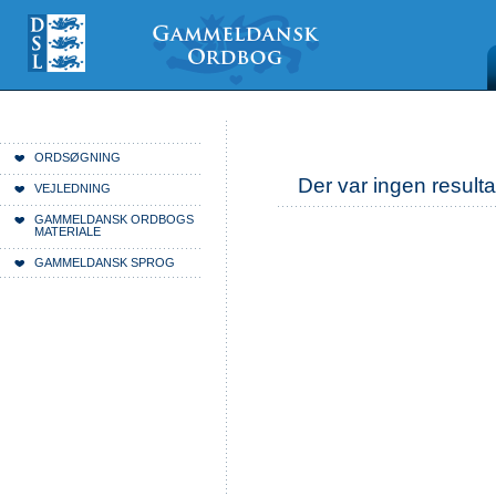
Videre
Mine
Sections
til
værktøjer
indhold
|
Videre
til
menunavigation
Du er her:
Forside
ORDSØGNING
Der var ingen resulta
VEJLEDNING
GAMMELDANSK ORDBOGS
MATERIALE
GAMMELDANSK SPROG