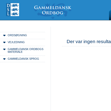
Videre
Mine
Sections
til
værktøjer
indhold
|
Videre
til
menunavigation
Du er her:
Forside
ORDSØGNING
Der var ingen resulta
VEJLEDNING
GAMMELDANSK ORDBOGS
MATERIALE
GAMMELDANSK SPROG