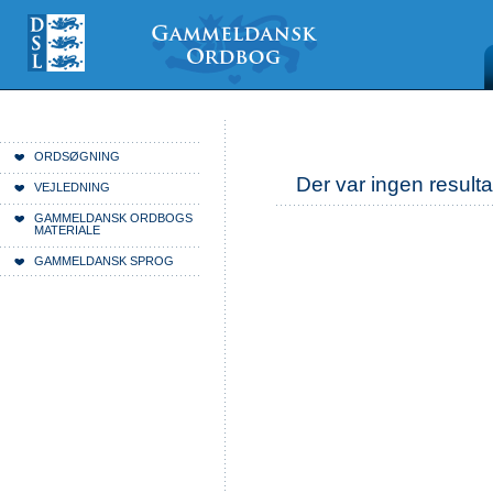
Videre
Mine
Sections
til
værktøjer
indhold
|
Videre
til
menunavigation
Du er her:
Forside
ORDSØGNING
Der var ingen resulta
VEJLEDNING
GAMMELDANSK ORDBOGS
MATERIALE
GAMMELDANSK SPROG