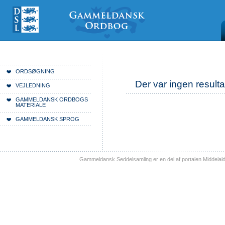
Videre
Mine
Sections
til
værktøjer
indhold
|
Videre
til
menunavigation
Du er her:
Forside
ORDSØGNING
Der var ingen resulta
VEJLEDNING
GAMMELDANSK ORDBOGS
MATERIALE
GAMMELDANSK SPROG
Gammeldansk Seddelsamling er en del af portalen Middelal