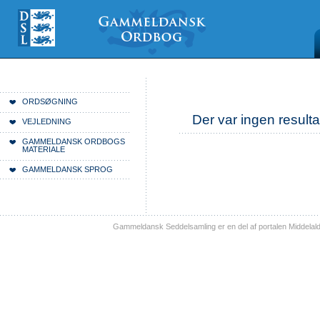
Videre
Mine
Sections
til
værktøjer
indhold
|
Videre
til
menunavigation
Du er her:
Forside
ORDSØGNING
Der var ingen resulta
VEJLEDNING
GAMMELDANSK ORDBOGS
MATERIALE
GAMMELDANSK SPROG
Gammeldansk Seddelsamling er en del af portalen Middelal