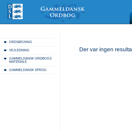
Videre
Mine
Sections
til
værktøjer
indhold
|
Videre
til
menunavigation
Du er her:
Forside
ORDSØGNING
Der var ingen resulta
VEJLEDNING
GAMMELDANSK ORDBOGS
MATERIALE
GAMMELDANSK SPROG