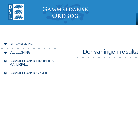
Videre
Mine
Sections
til
værktøjer
indhold
|
Videre
til
menunavigation
Du er her:
Forside
ORDSØGNING
Der var ingen resulta
VEJLEDNING
GAMMELDANSK ORDBOGS
MATERIALE
GAMMELDANSK SPROG