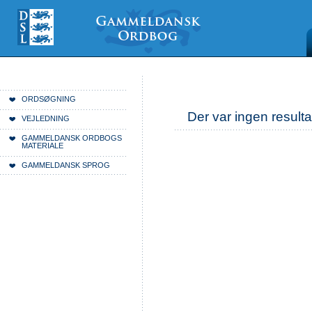
Videre
Mine
Sections
til
værktøjer
indhold
|
Videre
til
menunavigation
Du er her:
Forside
ORDSØGNING
Der var ingen resulta
VEJLEDNING
GAMMELDANSK ORDBOGS
MATERIALE
GAMMELDANSK SPROG