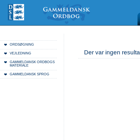
Videre
Mine
Sections
til
værktøjer
indhold
|
Videre
til
menunavigation
Du er her:
Forside
ORDSØGNING
Der var ingen resulta
VEJLEDNING
GAMMELDANSK ORDBOGS
MATERIALE
GAMMELDANSK SPROG