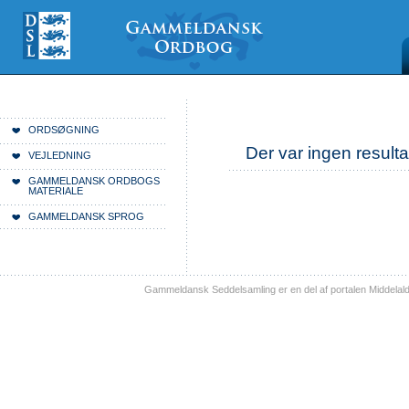
Videre
Mine
Sections
til
værktøjer
indhold
|
Videre
til
menunavigation
Du er her:
Forside
ORDSØGNING
Der var ingen resulta
VEJLEDNING
GAMMELDANSK ORDBOGS
MATERIALE
GAMMELDANSK SPROG
Gammeldansk Seddelsamling er en del af portalen Middelal