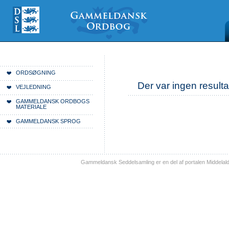
Videre
Mine
Sections
til
værktøjer
indhold
|
Videre
til
menunavigation
Du er her:
Forside
ORDSØGNING
Der var ingen resulta
VEJLEDNING
GAMMELDANSK ORDBOGS
MATERIALE
GAMMELDANSK SPROG
Gammeldansk Seddelsamling er en del af portalen Middelal