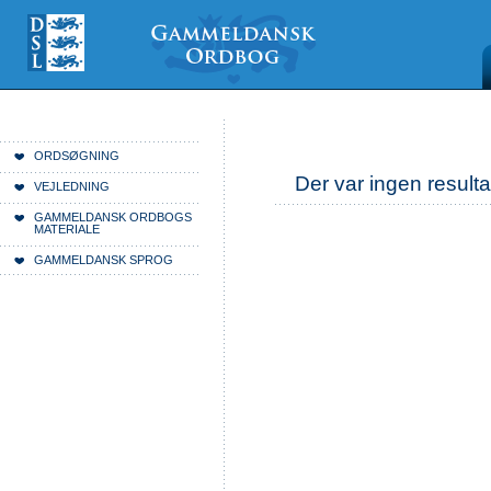
Videre
Mine
Sections
til
værktøjer
indhold
|
Videre
til
menunavigation
Du er her:
Forside
ORDSØGNING
Der var ingen resulta
VEJLEDNING
GAMMELDANSK ORDBOGS
MATERIALE
GAMMELDANSK SPROG