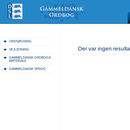
Videre
Mine
Sections
til
værktøjer
indhold
|
Videre
til
menunavigation
Du er her:
Forside
ORDSØGNING
Der var ingen resulta
VEJLEDNING
GAMMELDANSK ORDBOGS
MATERIALE
GAMMELDANSK SPROG