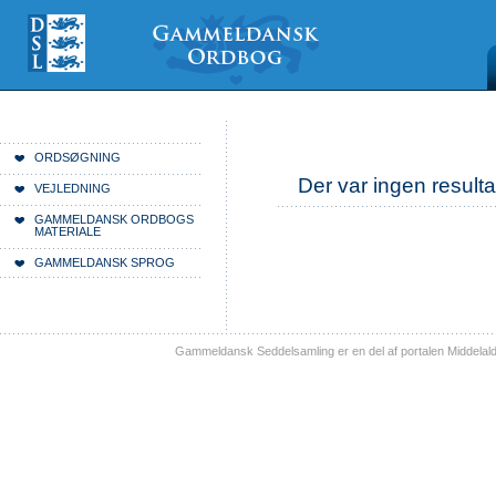
Videre
Mine
Sections
til
værktøjer
indhold
|
Videre
til
menunavigation
Du er her:
Forside
ORDSØGNING
Der var ingen resulta
VEJLEDNING
GAMMELDANSK ORDBOGS
MATERIALE
GAMMELDANSK SPROG
Gammeldansk Seddelsamling er en del af portalen Middelal