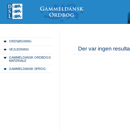
Videre
Mine
Sections
til
værktøjer
indhold
|
Videre
til
menunavigation
Du er her:
Forside
ORDSØGNING
Der var ingen resulta
VEJLEDNING
GAMMELDANSK ORDBOGS
MATERIALE
GAMMELDANSK SPROG